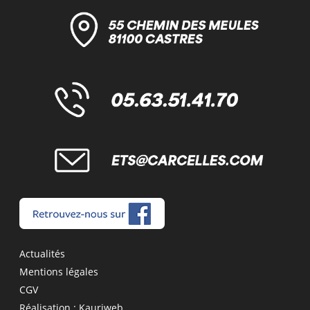
Menu
Actualités
Pied
Mentions légales
de
CGV
page
Réalisation : Kauriweb