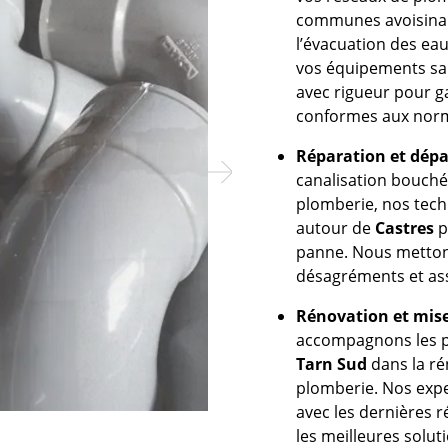
communes avoisinant
l’évacuation des ea
vos équipements san
avec rigueur pour ga
conformes aux norm
Réparation et dép
Next
canalisation bouché
plomberie, nos tech
autour de
Castres
p
panne. Nous mettons
désagréments et ass
Rénovation et mis
accompagnons les pa
Tarn
Sud
dans la ré
plomberie. Nos exper
avec les dernières r
les meilleures solu